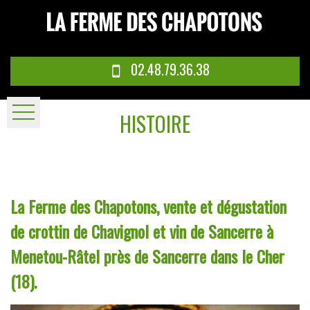
02.48.79.36.38
HISTOIRE
La Ferme des Chapotons, vente et dégustation
de crottin de Chavignol et vin de Sancerre à
Menetou-Râtel près de Sancerre dans le Cher
(18).