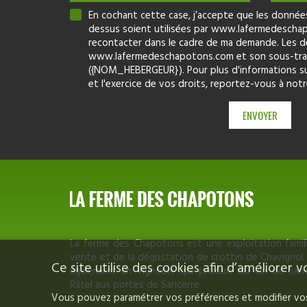
En cochant cette case, j’accepte que les données 
dessus soient utilisées par www.lafermedesch
recontacter dans le cadre de ma demande. Les d
www.lafermedeschapotons.com et son sous-trai
({NOM_HEBERGEUR}). Pour plus d'informations s
et l'exercice de vos droits, reportez-vous à not
La ferme des Chapotons est une exploitation familia
vente et de la dégustation de crottin de Chavignol
Ce site utilise des cookies afin d’améliorer
également un vignoble qui produit du vin de Sa
Râtel aux portes de Sancerre.
Vous pouvez paramétrer vos préférences et modifier vos 