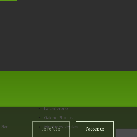
La chèvrerie
s
Galerie Photos
Plan
Mentions légales
Je refuse
J'accepte