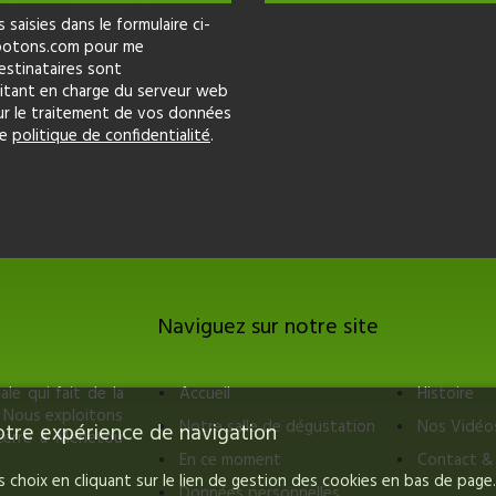
saisies dans le formulaire ci-
apotons.com pour me
estinataires sont
tant en charge du serveur web
ur le traitement de vos données
re
politique de confidentialité
.
Naviguez sur notre site
le qui fait de la
Accueil
Histoire
. Nous exploitons
Notre salle de dégustation
Nos Vidéo
 votre expérience de navigation
ncerre à Ménetou
En ce moment
Contact & 
choix en cliquant sur le lien de gestion des cookies en bas de page.
Données personnelles