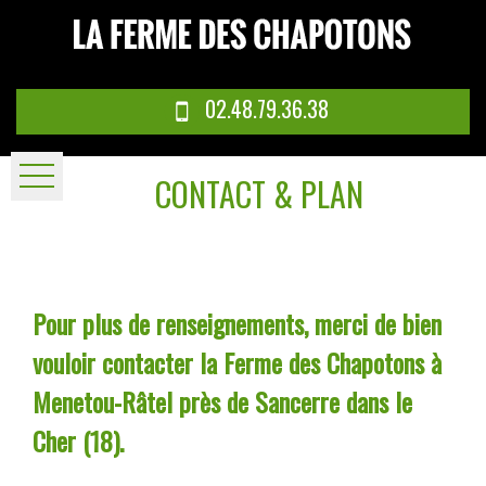
02.48.79.36.38
CONTACT & PLAN
Pour plus de renseignements, merci de bien
vouloir contacter la Ferme des Chapotons à
Menetou-Râtel près de Sancerre dans le
Cher (18).