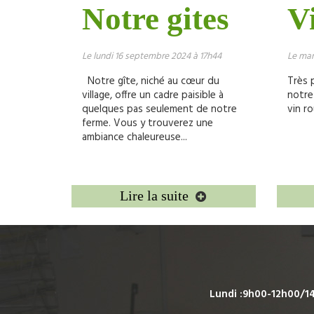
Notre gites
V
Le lundi 16 septembre 2024 à 17h44
Le mar
Notre gîte, niché au cœur du
Très 
village, offre un cadre paisible à
notre
quelques pas seulement de notre
vin ro
ferme. Vous y trouverez une
ambiance chaleureuse...
Lire la suite
Lundi :9h00-12h00/1