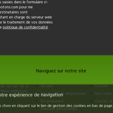
saisies dans le formulaire ci-
apotons.com pour me
estinataires sont
tant en charge du serveur web
ur le traitement de vos données
re
politique de confidentialité
.
Naviguez sur notre site
le qui fait de la
Accueil
Histoire
. Nous exploitons
Notre salle de dégustation
Nos Vidéo
 votre expérience de navigation
ncerre à Ménetou
En ce moment
Contact & 
choix en cliquant sur le lien de gestion des cookies en bas de page.
Données personnelles