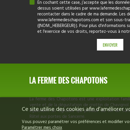
En cochant cette case, j’accepte que les données 
dessus soient utilisées par www.lafermedesch
recontacter dans le cadre de ma demande. Les d
www.lafermedeschapotons.com et son sous-trai
({NOM_HEBERGEUR}). Pour plus d'informations s
et l'exercice de vos droits, reportez-vous à not
La ferme des Chapotons est une exploitation familia
vente et de la dégustation de crottin de Chavignol
Ce site utilise des cookies afin d’améliorer
également un vignoble qui produit du vin de Sa
Râtel aux portes de Sancerre.
Vous pouvez paramétrer vos préférences et modifier vos 
Paramétrer mes choix